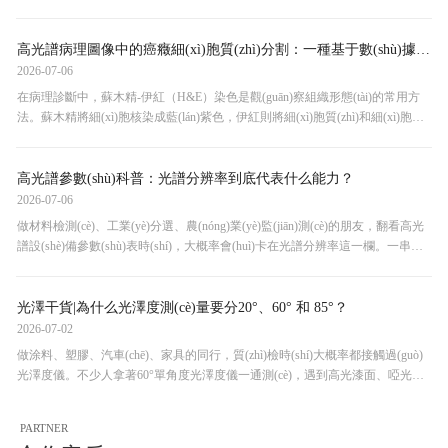
基材底色差異、注塑工藝參數(shù)波動(dòng)、色母分散性等因素都會(huì)導
(dǎo)致成品色差，其中基材底色與注塑溫度的影響尤為突出，也是傳統(tǒng)人
工配色難以穩(wěn)定把控的難點(diǎn)。具備自動(dòng)補(bǔ)償功能的智能配
高光譜病理圖像中的癌癥細(xì)胞質(zhì)分割：一種基于數(shù)據(j
色系統(tǒng)，能夠有效化解這些干擾因素，提升塑膠配色的一次成功率與批次
ù)增強(qiáng)的新思路
2026-07-06
穩(wěn)定性。
在病理診斷中，蘇木精-伊紅（H&E）染色是觀(guān)察組織形態(tài)的常用方
法。蘇木精將細(xì)胞核染成藍(lán)紫色，伊紅則將細(xì)胞質(zhì)和細(xì)胞外
基質(zhì)染成粉紅色。病理醫(yī)生通過(guò)顯微鏡觀(guān)察這些染色切片，
來(lái)判斷細(xì)胞是否發(fā)生癌變。而在確定癌癥類(lèi)型的過(guò)程中，準
(zhǔn)確識(shí)別癌癥細(xì)胞質(zhì)區(qū)域是一個(gè)關(guān)鍵環(huán)節
高光譜參數(shù)科普：光譜分辨率到底代表什么能力？
(jié)。近年來(lái)，高光譜成像技術(shù)逐漸進(jìn)入病理學(xué)研究的視野。
2026-07-06
與常規(guī)的CMOS相機(jī)相比，高光譜相機(jī)能夠獲取更豐富的細(xì)胞信
做材料檢測(cè)、工業(yè)分選、農(nóng)業(yè)監(jiān)測(cè)的朋友，翻看高光
息。但這項(xiàng)技術(shù)在實(shí)際應(yīng)用中面臨兩個(gè)...
譜設(shè)備參數(shù)表時(shí)，大概率會(huì)卡在光譜分辨率這一欄。一串帶
nm的數(shù)字看著抽象，不少人直接默認(rèn) “數(shù)字越小設(shè)備越好
用”，踩了不少選型誤區(qū)。今天用接地氣的方式，把這個(gè)核心參數(shù)
講透，看完不用再對(duì)著參數(shù)表一頭霧水。一、先通俗翻譯：光譜分辨
光澤干貨|為什么光澤度測(cè)量要分20°、60° 和 85°？
率是啥？官方定義是儀器區(qū)分相鄰波長(zhǎng)光信號(hào)的能力，行業(yè)
2026-07-02
統(tǒng)一用FWHM半高全寬標(biāo)注，單位納米（nm）。咱們換成生活比喻
做涂料、塑膠、汽車(chē)、家具的同行，質(zhì)檢時(shí)大概率都接觸過(guò)
更好理解：...
光澤度儀。不少人拿著60°單角度光澤度儀一通測(cè)，遇到高光漆面、啞光板
材總出現(xiàn)數(shù)據(jù)不準(zhǔn)、和客戶(hù)對(duì)不上標(biāo)準(zhǔn)
的麻煩。很多人疑惑：測(cè)光澤為什么非要分出20°、60°、85° 三個(gè)角度，
 PARTNER
統(tǒng)一用一個(gè)角度省事不好嗎？ 今天用通俗好懂的邏輯，拆解三個(gè)