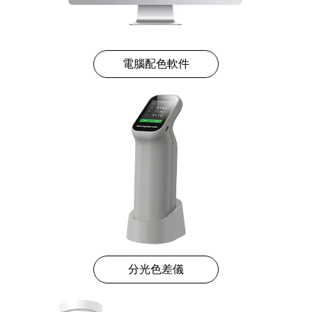
電腦配色軟件
分光色差儀