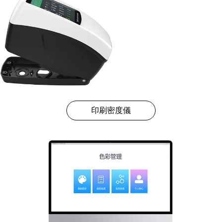
印刷密度儀