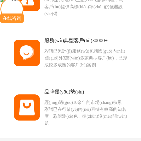
客戶(hù)提供高標(biāo)準(zhǔn)的儀器設
(shè)備
在线咨询
服務(wù)典型客戶(hù)30000+
彩譜已累計(jì)服務(wù)包括國(guó)內(nèi)
國(guó)外3萬(wàn)多家典型客戶(hù)，已形
成較多成熟的客戶(hù)案例
品牌優(yōu)勢(shì)
經(jīng)過(guò)10余年的市場(chǎng)積累，
彩譜已在行業(yè)內(nèi)容擁有較高的知名
度，彩譜測(cè)色，準(zhǔn)沒(méi)問(wèn)
題