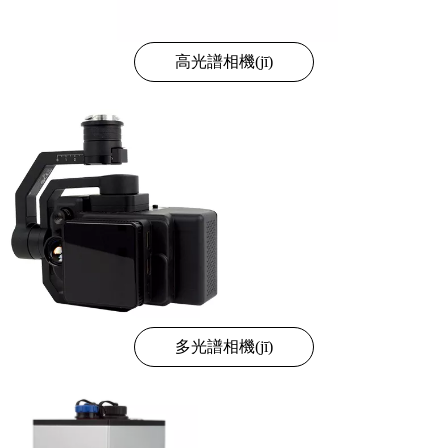
高光譜相機(jī)
多光譜相機(jī)