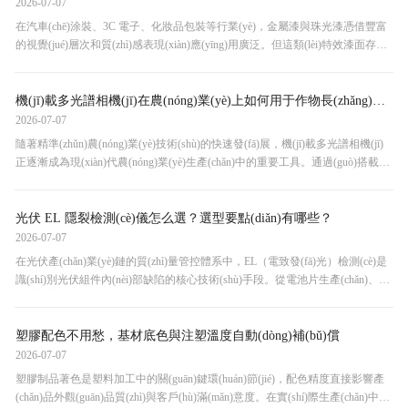
2026-07-07
(yè)現(xiàn)場(chǎng)濃度監(jiān)測(cè)的主流方案。面對(duì)...
在汽車(chē)涂裝、3C 電子、化妝品包裝等行業(yè)，金屬漆與珠光漆憑借豐富
的視覺(jué)層次和質(zhì)感表現(xiàn)應(yīng)用廣泛。但這類(lèi)特效漆面存在
一個(gè)典型特性 ——隨角異色：同一塊漆面在不同觀(guān)察角度下，會(huì)
呈現(xiàn)出明暗、色相的明顯差異。這也給色彩質(zhì)量控制帶來(lái)了挑戰
(zhàn)：普通色差儀測(cè)出的數(shù)據(jù)看似合格，換個(gè)角度肉眼看卻色
機(jī)載多光譜相機(jī)在農(nóng)業(yè)上如何用于作物長(zhǎng)勢
差明顯，導(dǎo)致批量返工與客訴。那么，金屬漆與珠光漆究竟該選用什...
(shì)監(jiān)測(cè)和病蟲(chóng)害診斷
2026-07-07
隨著精準(zhǔn)農(nóng)業(yè)技術(shù)的快速發(fā)展，機(jī)載多光譜相機(jī)
正逐漸成為現(xiàn)代農(nóng)業(yè)生產(chǎn)中的重要工具。通過(guò)搭載在
無(wú)人機(jī)等飛行平臺(tái)上，多光譜相機(jī)能夠快速獲取大面積農(nóng)田
的光譜影像數(shù)據(jù)，為作物長(zhǎng)勢(shì)監(jiān)測(cè)和病蟲(chóng)害
早期診斷提供高效、非接觸式的技術(shù)解決方案。
光伏 EL 隱裂檢測(cè)儀怎么選？選型要點(diǎn)有哪些？
2026-07-07
在光伏產(chǎn)業(yè)鏈的質(zhì)量管控體系中，EL（電致發(fā)光）檢測(cè)是
識(shí)別光伏組件內(nèi)部缺陷的核心技術(shù)手段。從電池片生產(chǎn)、組
件封裝、到貨驗(yàn)收到電站運(yùn)維，EL 隱裂檢測(cè)儀正在成為各環
(huán)節(jié)的質(zhì)量把關(guān)工具。面對(duì)市場(chǎng)上品類(lèi)繁多的
設(shè)備，如何結(jié)合自身使用場(chǎng)景選擇適配的型號(hào)，是許多從
塑膠配色不用愁，基材底色與注塑溫度自動(dòng)補(bǔ)償
業(yè)者關(guān)心的問(wèn)題。本文從技術(shù)原理、核心參數(shù)、場
2026-07-07
(chǎng)景適配三個(gè)維度展開(kāi)，系統(tǒng)梳理光伏 EL 隱...
塑膠制品著色是塑料加工中的關(guān)鍵環(huán)節(jié)，配色精度直接影響產
(chǎn)品外觀(guān)品質(zhì)與客戶(hù)滿(mǎn)意度。在實(shí)際生產(chǎn)中，